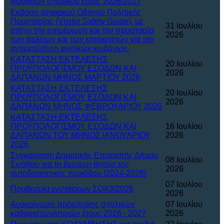
Μονάδων σχολικού έτους 2026/2027
Eκδοση ψηφιακού Οδηγού Πολιτικής
Προστασίας (Visitor Safety Guide), με
31 Ιουλίου
στόχο την ενημέρωση και την προστασία
2026
των πολιτών και των επισκεπτών για την
αντιμετώπιση φυσικών κινδύνων.
ΚΑΤΑΣΤΑΣΗ ΕΚΤΕΛΕΣΗΣ
20 Ιουλίου
ΠΡΟΫΠΟΛΟΓΙΣΜΟΥ ΕΣΟΔΩΝ ΚΑΙ
2026
ΔΑΠΑΝΩΝ ΜΗΝΟΣ ΜΑΡΤΙΟΥ 2026
ΚΑΤΑΣΤΑΣΗ ΕΚΤΕΛΕΣΗΣ
20 Ιουλίου
ΠΡΟΫΠΟΛΟΓΙΣΜΟΥ ΕΣΟΔΩΝ ΚΑΙ
2026
ΔΑΠΑΝΩΝ ΜΗΝΟΣ ΦΕΒΡΟΥΑΡΙΟΥ 2026
ΚΑΤΑΣΤΑΣΗ ΕΚΤΕΛΕΣΗΣ
ΠΡΟΫΠΟΛΟΓΙΣΜΟΥ ΕΣΟΔΩΝ ΚΑΙ
16 Ιουλίου
ΔΑΠΑΝΩΝ ΤΟΥ ΜΗΝΟΣ ΙΑΝΟΥΑΡΙΟΥ
2026
2026
Συγκρότηση Δημοτικής Επιτροπής Δήμου
08 Ιουλίου
Σκιάθου για τη δεύτερη θητεία της
2026
αυτοδιοικητικής περιόδου [2024-2028]
07 Ιουλίου
Προθεσμία ενστάσεων ΣΟΧ3/2026
2026
Ανακοίνωση πρόσληψης σχολικών
07 Ιουλίου
καθαριστών/στριών έτους 2026 - 2027
2026