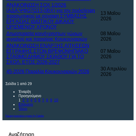
ΑΝΑΚΟΙΝΩΣΗ ΣΟΧ 1/2026
(ΑΔΑ:ΨΦΩ7Ω13-0ΒΧ) για την πρόσληψη
13 Μαΐου
προσωπικού με σύναψη ΣΥΜΒΑΣΗΣ
2026
ΕΡΓΑΣΙΑΣ ΙΔΙΩΤΙΚΟΥ ΔΙΚΑΙΟΥ
ΟΡΙΣΜΕΝΟΥ ΧΡΟΝΟΥ
Δημοπρασία κοινόχρηστων χώρων
08 Μαΐου
αιγιαλού και παραλίας Κουκουναριών
2026
ΑΝΑΚΟΙΝΩΣΗ ΕΝΑΡΞΗΣ ΑΙΤΗΣΕΩΝ
ΕΓΓΡΑΦΗΣ ΣΤΟΝ ΒΡΕΦΟΝΗΠΙΑΚΟ
07 Μαΐου
ΣΤΑΘΜΟ ΔΗΜΟΥ ΣΚΙΑΘΟΥ ΓΙΑ ΤΟ
2026
ΣΧΟΛ. ΕΤΟΣ 2026-2027
30 Απριλίου
45-2026 Παραλία Κουκουναριών 2026
2026
Σελίδα 1 από 29
Έναρξη
Προηγούμενο
1
2
3
4
5
6
7
8
9
10
Επόμενο
Τέλος
FaLang translation system by Faboba
Αναζήτηση