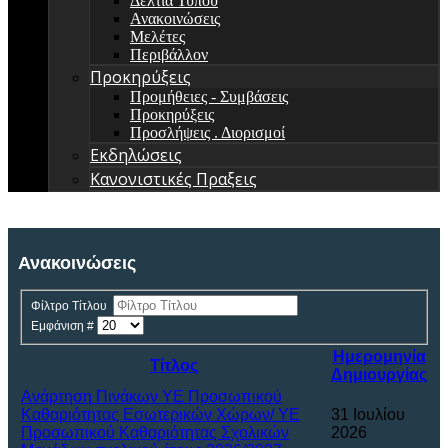
Δελτία Τύπου
Ανακοινώσεις
Μελέτες
Περιβάλλον
Προκηρύξεις
Προμήθειες - Συμβάσεις
Προκηρύξεις
Προσλήψεις . Διορισμοί
Εκδηλώσεις
Κανονιστικές Πραξεις
Ανακοινώσεις
Φίλτρο Τίτλου
Εμφάνιση #
Ημερομηνία
Τίτλος
Δημιουργίας
Ανάρτηση Πινάκων ΥΕ Προσωπικού
Καθαριότητας Εσωτερικών Χώρων/ ΥΕ
31 Ιουλίου
Προσωπικού Καθαριότητας Σχολικών
2026