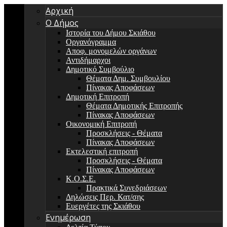
Αρχική
Ο Δήμος
Ιστορία του Δήμου Σκιάθου
Οργανόγραμμα
Αποφ. μονομελών οργάνων
Αντιδήμαρχοι
Δημοτικό Συμβούλιο
Θέματα Δημ. Συμβουλίου
Πίνακας Αποφάσεων
Δημοτική Επιτροπή
Θέματα Δημοτικής Επιτροπής
Πίνακας Αποφάσεων
Οικονομική Επιτροπή
Προσκλήσεις - Θέματα
Πίνακας Αποφάσεων
Εκτελεστική επιτροπή
Προσκλήσεις - Θέματα
Πίνακας Αποφάσεων
Κ.Ο.Σ.Ε.
Πρακτικά Συνεδριάσεων
Δηλώσεις Περ. Κατ/σης
Ευεργέτες της Σκιάθου
Ενημέρωση