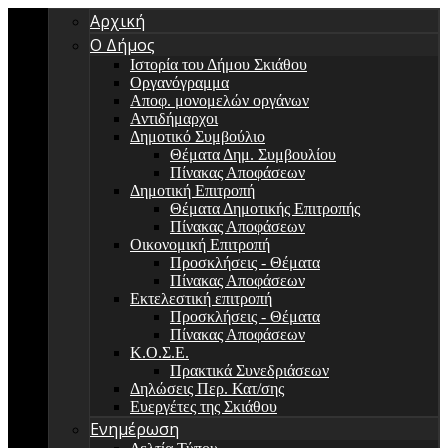
Αρχική
Ο Δήμος
Ιστορία του Δήμου Σκιάθου
Οργανόγραμμα
Αποφ. μονομελών οργάνων
Αντιδήμαρχοι
Δημοτικό Συμβούλιο
Θέματα Δημ. Συμβουλίου
Πίνακας Αποφάσεων
Δημοτική Επιτροπή
Θέματα Δημοτικής Επιτροπής
Πίνακας Αποφάσεων
Οικονομική Επιτροπή
Προσκλήσεις - Θέματα
Πίνακας Αποφάσεων
Εκτελεστική επιτροπή
Προσκλήσεις - Θέματα
Πίνακας Αποφάσεων
Κ.Ο.Σ.Ε.
Πρακτικά Συνεδριάσεων
Δηλώσεις Περ. Κατ/σης
Ευεργέτες της Σκιάθου
Ενημέρωση