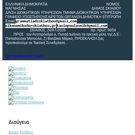
ΕΛΛΗΝΙΚΗ ΔΗΜΟΚΡΑΤΙΑ ΝΟΜOΣ
ΜΑΓΝΗΣΙΑΣ ΔΗΜΟΣ ΣΚΙΑΘΟΥ
Δ/ΝΣΗ ΔΙΟΙΚΗΤΙΚΩΝ ΥΠΗΡΕΣΙΩΝ ΤΜΗΜΑ ΔΙΟΙΚΗΤΙΚΩΝ ΥΠΗΡΕΣΙΩΝ
ΓΡΑΦΕΙΟ ΥΠΟΣΤΗΡΙΞΗΣ ΑΙΡΕΤΩΝ ΟΡΓΑΝΩΝ ΔΗΜΟΤΙΚΗ ΕΠΙΤΡΟΠΗ
Email:
ΣΚΙΑΘΟΣ, 24/07/2026 Αρ. πρωτ: 9050
ΠΡΟΣ τον Αντιπρόεδρο κ. Πατσά Ιωάννη τα τακτικά μέλη της Δ.Ε.:
Παπαδούλια Ματούλα, 2) Βατζάκα Μάρκο, ΠΡΟΣΚΛΗΣΗ Σας
προσκαλούμε σε Τακτική Συνεδρίαση...
FaLang translation system by Faboba
Διαύγεια
Δήμος Σκιάθου