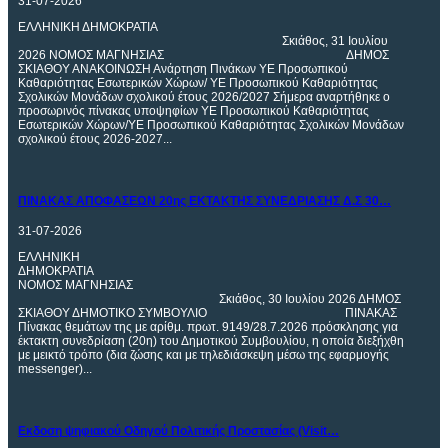
31-07-2026
ΕΛΛΗΝΙΚΗ ΔΗΜΟΚΡΑΤΙΑ
Σκιάθος, 31 Ιουλίου
2026 ΝΟΜOΣ ΜΑΓΝΗΣΙΑΣ ΔΗΜΟΣ
ΣΚΙΑΘΟΥ ΑΝΑΚΟΙΝΩΣΗ Ανάρτηση Πινάκων ΥΕ Προσωπικού
Καθαριότητας Εσωτερικών Χώρων/ ΥΕ Προσωπικού Καθαριότητας
Σχολικών Μονάδων σχολικού έτους 2026/2027 Σήμερα αναρτήθηκε ο
προσωρινός πίνακας υποψηφίων ΥΕ Προσωπικού Καθαριότητας
Εσωτερικών Χώρων/ΥΕ Προσωπικού Καθαριότητας Σχολικών Μονάδων
σχολικού έτους 2026-2027...
ΠΙΝΑΚΑΣ
ΑΠΟΦΑΣΕΩΝ 20ης ΕΚΤΑΚΤΗΣ ΣΥΝΕΔΡΙΑΣΗΣ Δ.Σ 30…
31-07-2026
ΕΛΛΗΝΙΚΗ
ΔΗΜΟΚΡΑΤΙΑ
ΝΟΜΟΣ ΜΑΓΝΗΣΙΑΣ
Σκιάθος, 30 Ιουλίου 2026 ΔΗΜΟΣ
ΣΚΙΑΘΟΥ ΔΗΜΟΤΙΚΟ ΣΥΜΒΟΥΛΙΟ ΠΙΝΑΚΑΣ
Πίνακας θεμάτων της με αρίθμ. πρωτ. 9149/28.7.2026 πρόσκλησης για
έκτακτη συνεδρίαση (20η) του Δημοτικού Συμβουλίου, η οποία διεξήχθη
με μεικτό τρόπο (δια ζώσης και με τηλεδιάσκεψη μέσω της εφαρμογής
messenger)...
Eκδοση
ψηφιακού Οδηγού Πολιτικής Προστασίας (Visit…