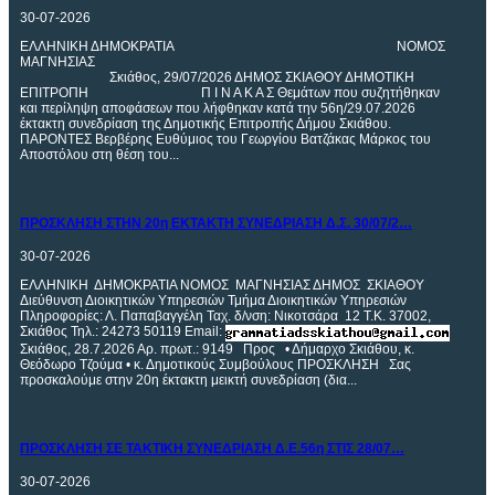
30-07-2026
ΕΛΛΗΝΙΚΗ ΔΗΜΟΚΡΑΤΙΑ ΝΟΜΟΣ
ΜΑΓΝΗΣΙΑΣ
Σκιάθος, 29/07/2026 ΔΗΜΟΣ ΣΚΙΑΘΟΥ ΔΗΜΟΤΙΚΗ
ΕΠΙΤΡΟΠΗ Π Ι Ν Α Κ Α Σ Θεμάτων που συζητήθηκαν
και περίληψη αποφάσεων που λήφθηκαν κατά την 56η/29.07.2026
έκτακτη συνεδρίαση της Δημοτικής Επιτροπής Δήμου Σκιάθου.
ΠΑΡΟΝΤΕΣ Βερβέρης Ευθύμιος του Γεωργίου Βατζάκας Μάρκος του
Αποστόλου στη θέση του...
ΠΡΟΣΚΛΗΣΗ
ΣΤΗΝ 20η ΕΚΤΑΚΤΗ ΣΥΝΕΔΡΙΑΣΗ Δ.Σ. 30/07/2…
30-07-2026
ΕΛΛΗΝΙΚΗ ΔΗΜΟΚΡΑΤΙΑ ΝΟΜΟΣ ΜΑΓΝΗΣΙΑΣ ΔΗΜΟΣ ΣΚΙΑΘΟΥ
Διεύθυνση Διοικητικών Υπηρεσιών Τμήμα Διοικητικών Υπηρεσιών
Πληροφορίες: Λ. Παπαβαγγέλη Ταχ. δ/νση: Νικοτσάρα 12 Τ.Κ. 37002,
Σκιάθος Τηλ.: 24273 50119 Email:
Σκιάθος, 28.7.2026 Αρ. πρωτ.: 9149 Προς • Δήμαρχο Σκιάθου, κ.
Θεόδωρο Τζούμα • κ. Δημοτικούς Συμβούλους ΠΡΟΣΚΛΗΣΗ Σας
προσκαλούμε στην 20η έκτακτη μεικτή συνεδρίαση (δια...
ΠΡΟΣΚΛΗΣΗ
ΣΕ ΤΑΚΤΙΚΗ ΣΥΝΕΔΡΙΑΣΗ Δ.Ε.56η ΣΤΙΣ 28/07…
30-07-2026