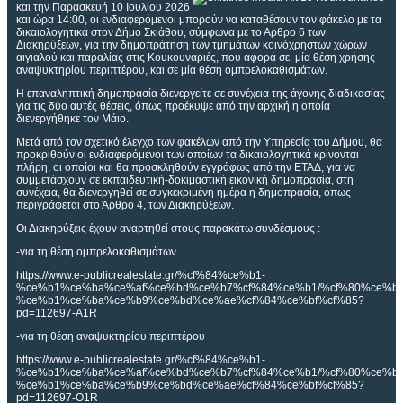
και την Παρασκευή 10 Ιουλίου 2026
και ώρα 14:00, οι ενδιαφερόμενοι μπορούν να καταθέσουν τον φάκελο με τα
δικαιολογητικά στον Δήμο Σκιάθου, σύμφωνα με το Αρθρο 6 των
Διακηρύξεων, για την δημοπράτηση των τμημάτων κοινόχρηστων χώρων
αιγιαλού και παραλίας στις Κουκουναριές, που αφορά σε, μία θέση χρήσης
αναψυκτηρίου περιπτέρου, και σε μία θέση ομπρελοκαθισμάτων.
Η επαναληπτική δημοπρασία διενεργείτε σε συνέχεια της άγονης διαδικασίας
για τις δύο αυτές θέσεις, όπως προέκυψε από την αρχική η οποία
διενεργήθηκε τον Μάιο.
Μετά από τον σχετικό έλεγχο των φακέλων από την Υπηρεσία του Δήμου, θα
προκριθούν οι ενδιαφερόμενοι των οποίων τα δικαιολογητικά κρίνονται
πλήρη, οι οποίοι και θα προσκληθούν εγγράφως από την ΕΤΑΔ, για να
συμμετάσχουν σε εκπαιδευτική-δοκιμαστική εικονική δημοπρασία, στη
συνέχεια, θα διενεργηθεί σε συγκεκριμένη ημέρα η δημοπρασία, όπως
περιγράφεται στο Άρθρο 4, των Διακηρύξεων.
Οι Διακηρύξεις έχουν αναρτηθεί στους παρακάτω συνδέσμους :
-για τη θέση ομπρελοκαθισμάτων
https://www.e-publicrealestate.gr/%cf%84%ce%b1-
%ce%b1%ce%ba%ce%af%ce%bd%ce%b7%cf%84%ce%b1/%cf%80%ce%bb
%ce%b1%ce%ba%ce%b9%ce%bd%ce%ae%cf%84%ce%bf%cf%85?
pd=112697-A1R
-για τη θέση αναψυκτηρίου περιπτέρου
https://www.e-publicrealestate.gr/%cf%84%ce%b1-
%ce%b1%ce%ba%ce%af%ce%bd%ce%b7%cf%84%ce%b1/%cf%80%ce%bb
%ce%b1%ce%ba%ce%b9%ce%bd%ce%ae%cf%84%ce%bf%cf%85?
pd=112697-O1R