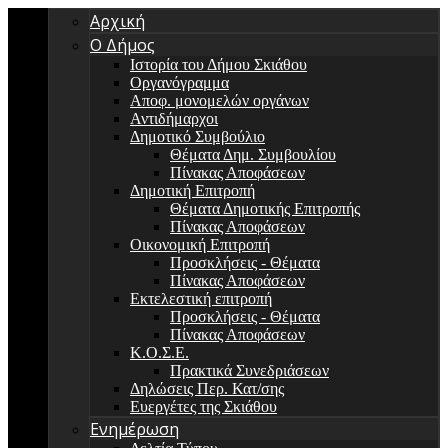
Αρχική
Ο Δήμος
Ιστορία του Δήμου Σκιάθου
Οργανόγραμμα
Αποφ. μονομελών οργάνων
Αντιδήμαρχοι
Δημοτικό Συμβούλιο
Θέματα Δημ. Συμβουλίου
Πίνακας Αποφάσεων
Δημοτική Επιτροπή
Θέματα Δημοτικής Επιτροπής
Πίνακας Αποφάσεων
Οικονομική Επιτροπή
Προσκλήσεις - Θέματα
Πίνακας Αποφάσεων
Εκτελεστική επιτροπή
Προσκλήσεις - Θέματα
Πίνακας Αποφάσεων
Κ.Ο.Σ.Ε.
Πρακτικά Συνεδριάσεων
Δηλώσεις Περ. Κατ/σης
Ευεργέτες της Σκιάθου
Ενημέρωση