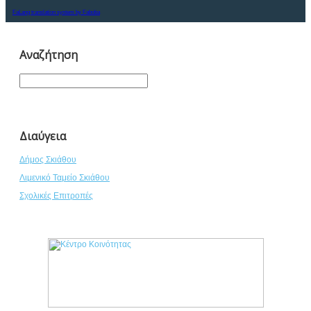
FaLang translation system by Faboba
Αναζήτηση
Διαύγεια
Δήμος Σκιάθου
Λιμενικό Ταμείο Σκιάθου
Σχολικές Επιτροπές