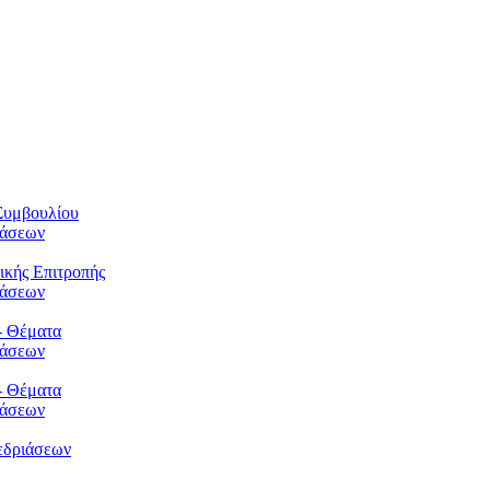
Συμβουλίου
φάσεων
ικής Επιτροπής
φάσεων
- Θέματα
φάσεων
- Θέματα
φάσεων
εδριάσεων