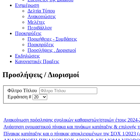
Ενημέρωση
Δελτία Τύπου
Ανακοινώσεις
Μελέτες
Περιβάλλον
Προκηρύξεις
Προμήθειες - Συμβάσεις
Προκηρύξεις
Προσλήψεις . Διορισμοί
Εκδηλώσεις
Κανονιστικές Πραξεις
Προσλήψεις / Διορισμοί
Φίλτρο Τίτλου
Εμφάνιση #
Ανακοίνωση πρόσληψης σχολικών καθαριστών/στριών έτους 2024-
Ανάρτηση ονομαστικού πίνακα και πινάκων κατάταξης & επιλογής 
Πίνακας κατάταξης και ο πίνακας αποκλειομένων της ΣΟΧ 1/202