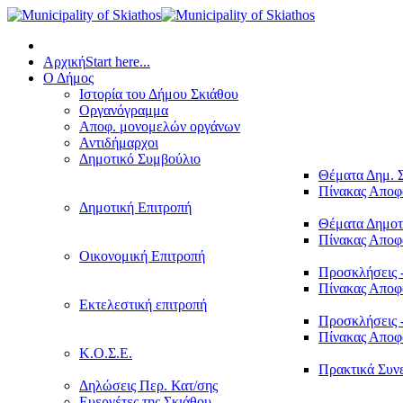
Αρχική
Start here...
Ο Δήμος
Ιστορία του Δήμου Σκιάθου
Οργανόγραμμα
Αποφ. μονομελών οργάνων
Αντιδήμαρχοι
Δημοτικό Συμβούλιο
Θέματα Δημ. 
Πίνακας Απο
Δημοτική Επιτροπή
Θέματα Δημοτ
Πίνακας Απο
Οικονομική Επιτροπή
Προσκλήσεις 
Πίνακας Απο
Εκτελεστική επιτροπή
Προσκλήσεις 
Πίνακας Απο
Κ.Ο.Σ.Ε.
Πρακτικά Συν
Δηλώσεις Περ. Κατ/σης
Ευεργέτες της Σκιάθου