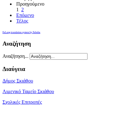
Προηγούμενο
1
2
Επόμενο
Τέλος
FaLang translation system by Faboba
Αναζήτηση
Αναζήτηση...
Διαύγεια
Δήμος Σκιάθου
Λιμενικό Ταμείο Σκιάθου
Σχολικές Επιτροπές