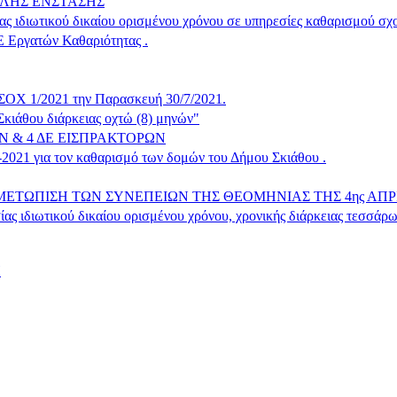
ΟΛΗΣ ΕΝΣΤΑΣΗΣ
ς ιδιωτικού δικαίου ορισμένου χρόνου σε υπηρεσίες καθαρισμού σ
Ε Εργατών Καθαριότητας .
 ΣΟΧ 1/2021 την Παρασκευή 30/7/2021.
ιάθου διάρκειας οχτώ (8) μηνών"
 & 4 ΔΕ ΕΙΣΠΡΑΚΤΟΡΩΝ
-2021 για τον καθαρισμό των δομών του Δήμου Σκιάθου .
ΕΤΩΠΙΣΗ ΤΩΝ ΣΥΝΕΠΕΙΩΝ ΤΗΣ ΘΕΟΜΗΝΙΑΣ ΤΗΣ 4ης ΑΠΡ
ιδιωτικού δικαίου ορισμένου χρόνου, χρονικής διάρκειας τεσσάρ
Η