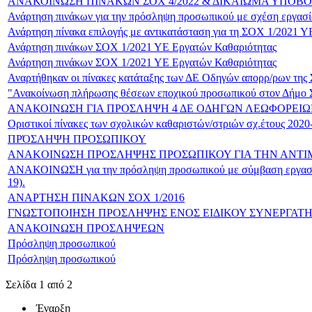
ΑΝΑΚΟΙΝΩΣΗ ΠΙΝΑΚΩΝ ΣΟΧ 4/2022 & ΔΙΚΑΙΩΜΑ ΥΠΟΒ
Ανάρτηση πινάκων για την πρόσληψη προσωπικού με σχέση εργασία
Ανάρτηση πίνακα επιλογής με αντικατάσταση για τη ΣΟΧ 1/2021 Υ
Ανάρτηση πινάκων ΣΟΧ 1/2021 ΥΕ Εργατών Καθαριότητας
Ανάρτηση πινάκων ΣΟΧ 1/2021 ΥΕ Εργατών Καθαριότητας
Αναρτήθηκαν οι πίνακες κατάταξης των ΔΕ Οδηγών απορρ/ρων της
"Ανακοίνωση πλήρωσης θέσεων εποχικού προσωπικού στον Δήμο Σκ
ΑΝΑΚΟΙΝΩΣΗ ΓΙΑ ΠΡΟΣΛΗΨΗ 4 ΔΕ ΟΔΗΓΩΝ ΛΕΩΦΟΡΕΙΩΝ
Oριστικοί πίνακες των σχολικών καθαριστών/στριών σχ.έτους 2020
ΠΡΌΣΛΗΨΗ ΠΡΟΣΩΠΙΚΟΥ
ANAKOINΩΣΗ ΠΡΟΣΛΗΨΗΣ ΠΡΟΣΩΠΙΚΟΥ ΓΙΑ ΤΗΝ ΑΝΤΙΜ
ΑΝΑΚΟΙΝΩΣΗ για την πρόσληψη προσωπικού με σύμβαση εργασίας 
19).
ΑΝΑΡΤΗΣΗ ΠΙΝΑΚΩΝ ΣΟΧ 1/2016
ΓΝΩΣΤΟΠΟΙΗΣΗ ΠΡΟΣΛΗΨΗΣ ΕΝΟΣ ΕΙΔΙΚΟΥ ΣΥΝΕΡΓΑΤ
ΑΝΑΚΟΙΝΩΣΗ ΠΡΟΣΛΗΨΕΩΝ
Πρόσληψη προσωπικού
Πρόσληψη προσωπικού
Σελίδα 1 από 2
Έναρξη