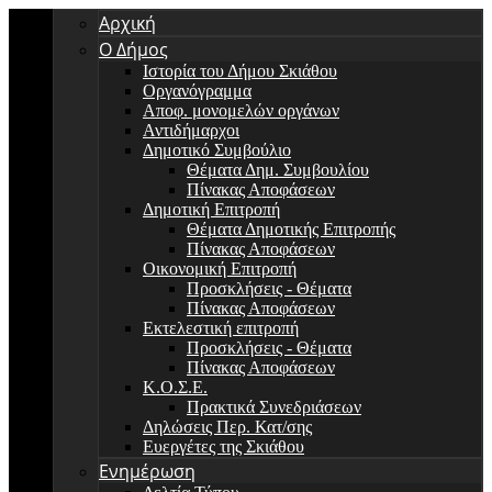
Αρχική
Ο Δήμος
Ιστορία του Δήμου Σκιάθου
Οργανόγραμμα
Αποφ. μονομελών οργάνων
Αντιδήμαρχοι
Δημοτικό Συμβούλιο
Θέματα Δημ. Συμβουλίου
Πίνακας Αποφάσεων
Δημοτική Επιτροπή
Θέματα Δημοτικής Επιτροπής
Πίνακας Αποφάσεων
Οικονομική Επιτροπή
Προσκλήσεις - Θέματα
Πίνακας Αποφάσεων
Εκτελεστική επιτροπή
Προσκλήσεις - Θέματα
Πίνακας Αποφάσεων
Κ.Ο.Σ.Ε.
Πρακτικά Συνεδριάσεων
Δηλώσεις Περ. Κατ/σης
Ευεργέτες της Σκιάθου
Ενημέρωση