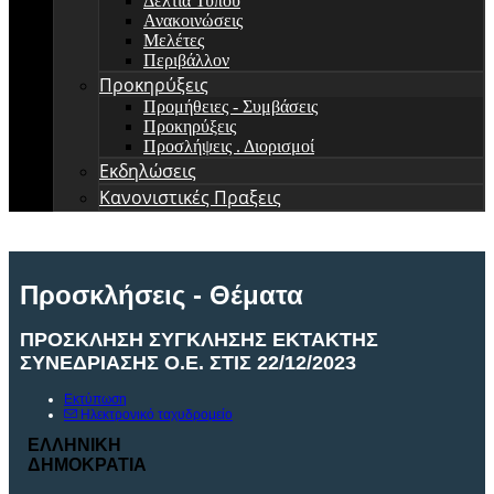
Δελτία Τύπου
Ανακοινώσεις
Μελέτες
Περιβάλλον
Προκηρύξεις
Προμήθειες - Συμβάσεις
Προκηρύξεις
Προσλήψεις . Διορισμοί
Εκδηλώσεις
Κανονιστικές Πραξεις
Προσκλήσεις - Θέματα
ΠΡΟΣΚΛΗΣΗ ΣΥΓΚΛΗΣΗΣ ΕΚΤΑΚΤΗΣ
ΣΥΝΕΔΡΙΑΣΗΣ Ο.Ε. ΣΤΙΣ 22/12/2023
Εκτύπωση
Ηλεκτρονικό ταχυδρομείο
ΕΛΛΗΝΙΚΗ
ΣΚΙ
ΔΗΜΟΚΡΑΤΙΑ
Αρ.
Π