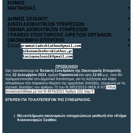
ΝΟΜ
O
Σ
ΜΑΓΝΗΣΙΑΣ
ΔΗΜΟΣ ΣΚΙΑΘΟΥ
Δ/ΝΣΗ ΔΙΟΙΚΗΤΙΚΩΝ ΥΠΗΡΕΣΙΩΝ
ΤΜΗΜΑ ΔΙΟΙΚΗΤΙΚΩΝ ΥΠΗΡΕΣΙΩΝ
ΓΡΑΦΕΙΟ ΥΠΟΣΤΗΡΙΞΗΣ ΑΙΡΕΤΩΝ ΟΡΓΑΝΩΝ
ΟΙΚΟΝΟΜΙΚΗ ΕΠΙΤΡΟΠΗ
Email:
ΠΡΟΣΚΛΗΣΗ
Σας προσκαλούμε σε
Έκτακτη Συνεδρίαση της Οικονομικής Επιτροπής
στις
22 Δεκεμβρίου 2023
, ημέρα
Παρασκευή
και ώρα
12:00
μ.μ., που θα
πραγματοποιηθεί στο Δημοτικό Κατάστημα, για τη συζήτηση και λήψη
αποφάσεων στα παρακάτω θέματα της ημερήσιας διάταξης, σύμφωνα με τις
σχετικές διατάξεις του άρθρου 75 του Ν.3852/2010 (ΦΕΚ Α' 87)
όπως
αντικαταστάθηκε με τον Ν 4876/2021 Άρθρο 102 παρ 5
.
ΕΓΚΡΙΣΗ ΓΙΑ ΤΟ ΚΑΤΕΠΕΙΓΟΝ ΤΗΣ ΣΥΝΕΔΡΙΑΣΗΣ.
Μη εκπλήρωση οικονομικών υποχρεώσεων μισθωτή στο «Κτήμα
Κουκουναριών Σκιάθου
.