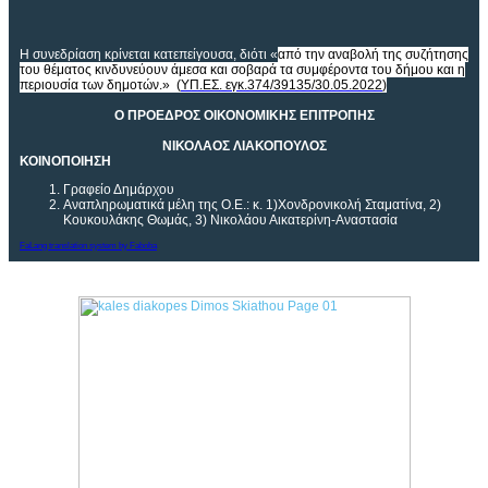
Η συνεδρίαση κρίνεται κατεπείγουσα, διότι «
από την αναβολή της συζήτησης
του θέματος κινδυνεύουν άμεσα και σοβαρά τα συμφέροντα του δήμου και η
περιουσία των δημοτών.» (
ΥΠ.ΕΣ. εγκ.374/39135/30.05.2022
)
Ο ΠΡΟΕΔΡΟΣ ΟΙΚΟΝΟΜΙΚΗΣ ΕΠΙΤΡΟΠΗΣ
ΝΙΚΟΛΑΟΣ ΛΙΑΚΟΠΟΥΛΟΣ
ΚΟΙΝΟΠΟΙΗΣΗ
Γραφείο Δημάρχου
Αναπληρωματικά μέλη της Ο.Ε.: κ. 1)Χονδρονικολή Σταματίνα, 2)
Κουκουλάκης Θωμάς, 3) Νικολάου Αικατερίνη-Αναστασία
FaLang translation system by Faboba