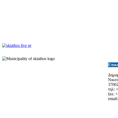
Επικ
Δημαρ
Νικο
3700
τηλ: 
fax: 
email