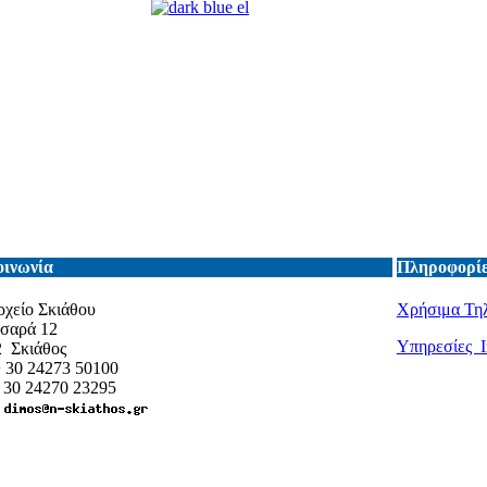
οινωνία
Πληροφορίε
χείο Σκιάθου
Χρήσιμα Τη
τσαρά 12
Υπηρεσίες I
2 Σκιάθος
+ 30 24273 50100
+ 30 24270 23295
: