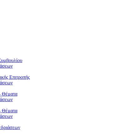
Συμβουλίου
φάσεων
ικής Επιτροπής
φάσεων
- Θέματα
φάσεων
- Θέματα
φάσεων
εδριάσεων