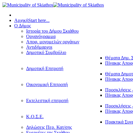
Αρχική
Start here...
Ο Δήμος
Ιστορία του Δήμου Σκιάθου
Οργανόγραμμα
Αποφ. μονομελών οργάνων
Αντιδήμαρχοι
Δημοτικό Συμβούλιο
Θέματα Δημ. 
Πίνακας Απο
Δημοτική Επιτροπή
Θέματα Δημοτ
Πίνακας Απο
Οικονομική Επιτροπή
Προσκλήσεις 
Πίνακας Απο
Εκτελεστική επιτροπή
Προσκλήσεις 
Πίνακας Απο
Κ.Ο.Σ.Ε.
Πρακτικά Συν
Δηλώσεις Περ. Κατ/σης
Ευεργέτες της Σκιάθου