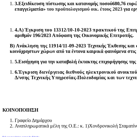
3.
Εξειδίκευση πίστωσης και κατανομής ποσού
680,76
ευρ
επαγγελματία»
του προϋπολογισμού οικ. έτους 2023
για
ερ
4.
Α) Έγκριση
του 13312/10-10-2023 πρακτικού της
Επιτ
αριθμόν 196/2023 Απόφαση της Οικονομικής Επιτροπής.
Β) Ανάκληση της 11914/11-09-2023
Τεχνικής Έκθεσης και
κοινόχρηστων χώρων από τα έντονα καιρικά φαινόμενα στις
5.
Εισήγηση για την καταβολή έκτακτης επιχορήγησης τη
6.
Έγκριση διενέργειας διεθνούς ηλεκτρονικού ανοικτο
Δ/νσης Τεχνικής Υπηρεσίας-Πολεοδομίας και των τεχν
ΚΟΙΝΟΠΟΙΗΣΗ
Γραφείο Δημάρχου
Αναπληρωματικά μέλη της Ο.Ε.: κ. 1)Χονδρονικολή Σταματί