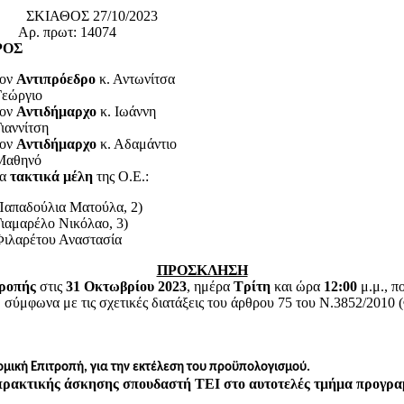
ΑΘΟΣ 27/10/2023
 πρωτ: 14074
ΟΣ
τον
Αντιπρόεδρο
κ. Αντωνίτσα
Γεώργιο
τον
Αντιδήμαρχο
κ. Ιωάννη
ιαννίτση
τον
Αντιδήμαρχο
κ. Αδαμάντιο
Μαθηνό
τα
τακτικά μέλη
της Ο.Ε.:
Παπαδούλια Ματούλα, 2)
Γιαμαρέλο Νικόλαο, 3)
Φιλαρέτου Αναστασία
ΠΡΟΣΚΛΗΣΗ
τροπής
στις
31 Οκτωβρίου 2023
, ημέρα
Τρίτη
και ώρα
12:00
μ.μ., 
 σύμφωνα με τις σχετικές διατάξεις του άρθρου 75 του Ν.3852/2010 
νομική Επιτροπή, για την εκτέλεση του προϋπολογισμού.
πρακτικής άσκησης σπουδαστή ΤΕΙ στο αυτοτελές τμήμα προγραμ