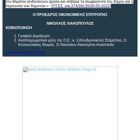
του θέματος κινδυνεύουν άμεσα και σοβαρά τα συμφέροντα του δήμου και η
περιουσία των δημοτών.» (
ΥΠ.ΕΣ. εγκ.374/39135/30.05.2022
)
Ο ΠΡΟΕΔΡΟΣ ΟΙΚΟΝΟΜΙΚΗΣ ΕΠΙΤΡΟΠΗΣ
ΝΙΚΟΛΑΟΣ ΛΙΑΚΟΠΟΥΛΟΣ
ΚΟΙΝΟΠΟΙΗΣΗ
Γραφείο Δημάρχου
Αναπληρωματικά μέλη της Ο.Ε.: κ. 1)Χονδρονικολή Σταματίνα, 2)
Κουκουλάκης Θωμάς, 3) Νικολάου Αικατερίνη-Αναστασία
FaLang translation system by Faboba