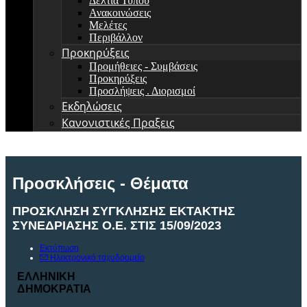
Δελτία Τύπου
Ανακοινώσεις
Μελέτες
Περιβάλλον
Προκηρύξεις
Προμήθειες - Συμβάσεις
Προκηρύξεις
Προσλήψεις . Διορισμοί
Εκδηλώσεις
Κανονιστικές Πραξεις
Προσκλήσεις - Θέματα
ΠΡΟΣΚΛΗΣΗ ΣΥΓΚΛΗΣΗΣ ΕΚΤΑΚΤΗΣ
ΣΥΝΕΔΡΙΑΣΗΣ Ο.Ε. ΣΤΙΣ 15/09/2023
Εκτύπωση
Ηλεκτρονικό ταχυδρομείο
ΕΛΛΗΝΙΚΗ
ΣΚΙ
ΔΗΜΟΚΡΑΤΙΑ
Αρ.
Π