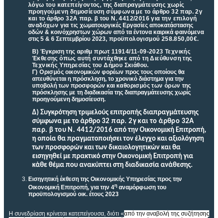
λόγω του κατεπείγοντος, της διαπραγμάτευσης χωρίς
προηγούμενη δημοσίευση σύμφωνα με το άρθρο 32 παρ. 2γ
και το άρθρο 32Α παρ. β του Ν. 4412/2016 για την επιλογή
αναδόχων για τις
χωματουργικές Εργασίες αποκατάστασης
οδών & κοινόχρηστων χώρων από τα έντονα καιρικά φαινόμενα
στις 5 & 6 Σεπτεμβρίου 2023
, προϋπολογισμού 258.850,00€.
Β)
Έγκριση
της αριθμ πρωτ 11914/11-09-2023 Τεχνικής
Έκθεσης όπως αυτή συντάχθηκε από τη Διεύθυνση της
Τεχνικής Υπηρεσίας του Δήμου Σκιάθου.
Γ) Ορισμός
οικονομικών φορέων προς τους οποίους θα
απευθύνεται η πρόσκληση, το χρονικό διάστημα για την
υποβολή των προσφορών και
καθορισμός των όρων
της
πρόσκλησης με τη διαδικασία της διαπραγμάτευσης χωρίς
προηγούμενη δημοσίευση.
Δ)
Συγκρότηση τριμελούς επιτροπής διαπραγμάτευσης
σύμφωνα με το άρθρο
32 παρ. 2γ και το άρθρο 32Α
παρ. β του Ν. 4412/2016
από την
Οικονομική Επιτροπή,
η οποία θα πραγματοποιήσει τον έλεγχο και αξιολόγηση
των προσφορών και των δικαιολογητικών και θα
εισηγηθεί με πρακτικό στην Οικονομική Επιτροπή για
κάθε θέμα που ανακύπτει στη διαδικασία ανάθεσης.
Eισηγητική έκθεση της
Oικονομικής
Yπηρεσίας προς την
η
Οικονομική Επιτροπή, για την 4
αναμόρφωση του
προϋπολογισμού οικ. έτους 2023
Η συνεδρίαση κρίνεται κατεπείγουσα, διότι «
από την αναβολή της συζήτησης