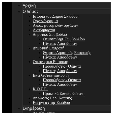
Αρχική
Ο Δήμος
Ιστορία του Δήμου Σκιάθου
Οργανόγραμμα
Αποφ. μονομελών οργάνων
Αντιδήμαρχοι
Δημοτικό Συμβούλιο
Θέματα Δημ. Συμβουλίου
Πίνακας Αποφάσεων
Δημοτική Επιτροπή
Θέματα Δημοτικής Επιτροπής
Πίνακας Αποφάσεων
Οικονομική Επιτροπή
Προσκλήσεις - Θέματα
Πίνακας Αποφάσεων
Εκτελεστική επιτροπή
Προσκλήσεις - Θέματα
Πίνακας Αποφάσεων
Κ.Ο.Σ.Ε.
Πρακτικά Συνεδριάσεων
Δηλώσεις Περ. Κατ/σης
Ευεργέτες της Σκιάθου
Ενημέρωση