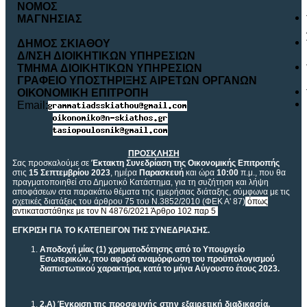
ΝΟΜ
O
Σ
ΜΑΓΝΗΣΙΑΣ
ΔΗΜΟΣ ΣΚΙΑΘΟΥ
Δ/ΝΣΗ ΔΙΟΙΚΗΤΙΚΩΝ ΥΠΗΡΕΣΙΩΝ
ΤΜΗΜΑ ΔΙΟΙΚΗΤΙΚΩΝ ΥΠΗΡΕΣΙΩΝ
ΓΡΑΦΕΙΟ ΥΠΟΣΤΗΡΙΞΗΣ ΑΙΡΕΤΩΝ ΟΡΓΑΝΩΝ
ΟΙΚΟΝΟΜΙΚΗ ΕΠΙΤΡΟΠΗ
Email:
ΠΡΟΣΚΛΗΣΗ
Σας προσκαλούμε σε
Έκτακτη Συνεδρίαση της Οικονομικής Επιτροπής
στις
15 Σεπτεμβρίου 2023
, ημέρα
Παρασκευή
και ώρα
10:00
π.μ., που θα
πραγματοποιηθεί στο Δημοτικό Κατάστημα, για τη συζήτηση και λήψη
αποφάσεων στα παρακάτω θέματα της ημερήσιας διάταξης, σύμφωνα με τις
σχετικές διατάξεις του άρθρου 75 του Ν.3852/2010 (ΦΕΚ Α' 87)
όπως
αντικαταστάθηκε με τον Ν 4876/2021 Άρθρο 102 παρ 5
.
ΕΓΚΡΙΣΗ ΓΙΑ ΤΟ ΚΑΤΕΠΕΙΓΟΝ ΤΗΣ ΣΥΝΕΔΡΙΑΣΗΣ.
Αποδοχή μίας (1) χρηματοδότησης από το Υπουργείο
Εσωτερικών, που αφορά αναμόρφωση του προϋπολογισμού
διαπιστωτικού χαρακτήρα, κατά το μήνα Αύγουστο έτους 2023.
2.
Α) Έγκριση
της προσφυγής στην εξαιρετική διαδικασία,