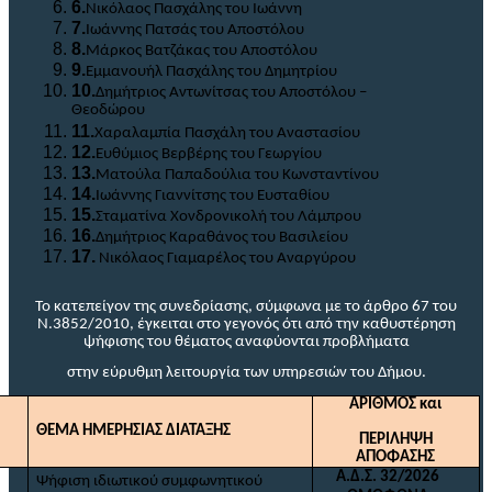
6.
Νικόλαος Πασχάλης του Ιωάννη
7.
Ιωάννης Πατσάς του Αποστόλου
8.
Μάρκος Βατζάκας του Αποστόλου
9.
Εμμανουήλ Πασχάλης του Δημητρίου
10.
Δημήτριος Αντωνίτσας του Αποστόλου –
Θεοδώρου
11.
Χαραλαμπία Πασχάλη του Αναστασίου
12.
Ευθύμιος Βερβέρης του Γεωργίου
13.
Ματούλα Παπαδούλια του Κωνσταντίνου
14.
Ιωάννης Γιαννίτσης του Ευσταθίου
15.
Σταματίνα Χονδρονικολή του Λάμπρου
16.
Δημήτριος Καραθάνος του Βασιλείου
17.
Νικόλαος Γιαμαρέλος του Αναργύρου
Το κατεπείγον της συνεδρίασης, σύμφωνα με το άρθρο 67 του
Ν.3852/2010, έγκειται στο γεγονός ότι από την καθυστέρηση
ψήφισης του θέματος αναφύονται προβλήματα
στην εύρυθμη λειτουργία των υπηρεσιών του Δήμου
.
ΑΡΙΘΜΟΣ και
ΘΕΜΑ
ΗΜΕΡΗΣΙΑΣ ΔΙΑΤΑΞΗΣ
ΠΕΡΙΛΗΨΗ
ΑΠΟΦΑΣΗΣ
Α.Δ.Σ. 32/2026
Ψήφιση ιδιωτικού συμφωνητικού