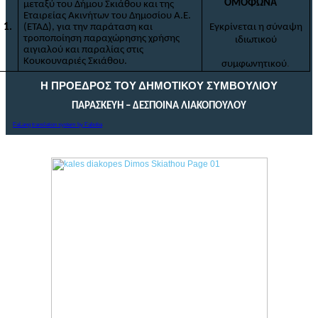
ΟΜΟΦΩΝΑ
μεταξύ του Δήμου Σκιάθου και της
Εταιρείας Ακινήτων του Δημοσίου Α.Ε.
1.
(ΕΤΑΔ), για την παράταση και
Εγκρίνεται η σύναψη
τροποποίηση παραχώρησης χρήσης
ιδιωτικού
αιγιαλού και παραλίας στις
Κουκουναριές Σκιάθου.
συμφωνητικού
.
Η ΠΡΟΕΔΡΟΣ ΤΟΥ ΔΗΜΟΤΙΚΟΥ ΣΥΜΒΟΥΛΙΟΥ
ΠΑΡΑΣΚΕΥΗ – ΔΕΣΠΟΙΝΑ ΛΙΑΚΟΠΟΥΛΟΥ
FaLang translation system by Faboba