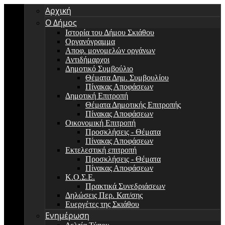
Αρχική
Ο Δήμος
Ιστορία του Δήμου Σκιάθου
Οργανόγραμμα
Αποφ. μονομελών οργάνων
Αντιδήμαρχοι
Δημοτικό Συμβούλιο
Θέματα Δημ. Συμβουλίου
Πίνακας Αποφάσεων
Δημοτική Επιτροπή
Θέματα Δημοτικής Επιτροπής
Πίνακας Αποφάσεων
Οικονομική Επιτροπή
Προσκλήσεις - Θέματα
Πίνακας Αποφάσεων
Εκτελεστική επιτροπή
Προσκλήσεις - Θέματα
Πίνακας Αποφάσεων
Κ.Ο.Σ.Ε.
Πρακτικά Συνεδριάσεων
Δηλώσεις Περ. Κατ/σης
Ευεργέτες της Σκιάθου
Ενημέρωση