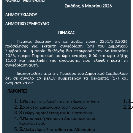
ΝΟΜΟΣ ΜΑΓΝΗΣΙΑΣ
Σκιάθος,
6 Μαρτίου 2026
ΔΗΜΟΣ ΣΚΙΑΘΟΥ
ΔΗΜΟΤΙΚΟ ΣΥΜΒΟΥΛΙΟ
ΠΙΝΑΚΑΣ
Πίνακας
θεμάτων
της με
αρίθμ
.
π
ρωτ
. 2251
/5.3.2026
πρόσκλησης για
έκτακτη
συνεδρίαση
(5η
) του Δημοτικού
Συμβουλίου
,
η οποία διεξήχθη δια περιφοράς την 6η Μαρτίου
2026, ημέρα Παρασκευή
με ώρα έναρξης 8:00 και ώρα λήξης
11:00
και περίληψη
της απόφασης
, που
ελήφθη
κατά τη
συνεδρίαση αυτή
.
Διαπιστώθηκε από την Πρόεδρο του Δημοτικού Συμβουλίου
ότι σε σύνολο 19 μελών συμμετείχαν τα δεκαεπτά (17) και
ονομαστικά οι:
ΠΑΡΟΝΤΕΣ
1.
1.
Παναγιώτης Διολέττας του Κωνσταντίνου
2.
2.
Χρήστος Εμμανουήλ του Νικολάου
3.
Γεώργιος Διολέττας του Κωνσταντίνου
4.
Παρασκευή Δέσποινα Λιακοπούλου του
Κωνσταντίνου
5.
Αλέξανδρος Ευσταθίου του Αθανασίου