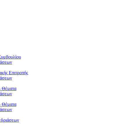
Συμβουλίου
φάσεων
ικής Επιτροπής
φάσεων
- Θέματα
φάσεων
- Θέματα
φάσεων
εδριάσεων