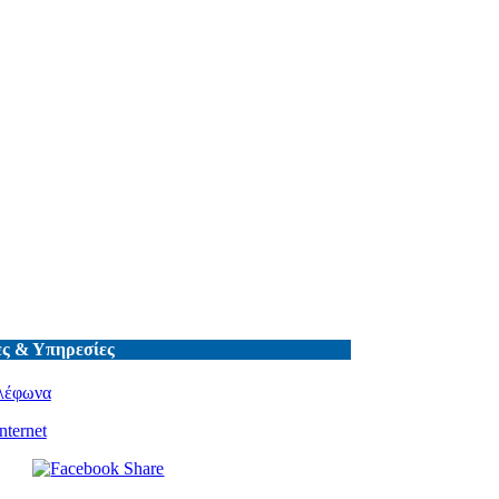
ς & Υπηρεσίες
λέφωνα
nternet