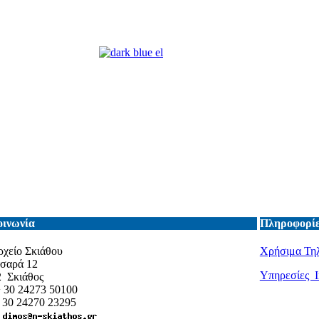
οινωνία
Πληροφορίε
χείο Σκιάθου
Χρήσιμα Τη
τσαρά 12
Υπηρεσίες I
2 Σκιάθος
+ 30 24273 50100
+ 30 24270 23295
: