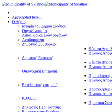
Αρχική
Start here...
Ο Δήμος
Ιστορία του Δήμου Σκιάθου
Οργανόγραμμα
Αποφ. μονομελών οργάνων
Αντιδήμαρχοι
Δημοτικό Συμβούλιο
Θέματα Δημ. 
Πίνακας Απο
Δημοτική Επιτροπή
Θέματα Δημοτ
Πίνακας Απο
Οικονομική Επιτροπή
Προσκλήσεις 
Πίνακας Απο
Εκτελεστική επιτροπή
Προσκλήσεις 
Πίνακας Απο
Κ.Ο.Σ.Ε.
Πρακτικά Συν
Δηλώσεις Περ. Κατ/σης
Ευεργέτες της Σκιάθου