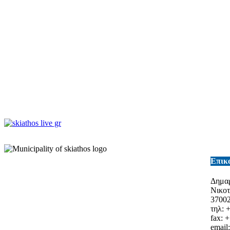
Επικ
Δημαρ
Νικο
3700
τηλ: 
fax: 
email