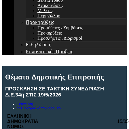
Δελτία Τύπου
Ανακοινώσεις
Μελέτες
Περιβάλλον
Προκηρύξεις
Προμήθειες - Συμβάσεις
Προκηρύξεις
Προσλήψεις . Διορισμοί
Εκδηλώσεις
Κανονιστικές Πραξεις
Θέματα Δημοτικής Επιτροπής
ΠΡΟΣΚΛΗΣΗ ΣΕ ΤΑΚΤΙΚΗ ΣΥΝΕΔΡΙΑΣΗ
Δ.Ε.34η ΣΤΙΣ 19/5/2026
Εκτύπωση
Ηλεκτρονικό ταχυδρομείο
ΕΛΛΗΝΙΚΗ
Σ
ΔΗΜΟΚΡΑΤΙΑ
15/05
ΝΟΜ
O
Σ
Αρ