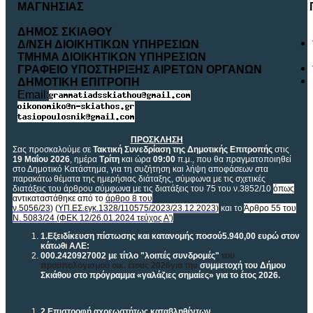
ΜΑΓΝΗΣΙΑΣ
ΠΡ
ΔΗΜΟΣ ΣΚΙΑΘΟΥ
Δ/ΝΣΗ ΔΙΟΙΚΗΤΙΚΩΝ ΥΠΗΡΕΣΙΩΝ
ΤΜΗΜΑ ΔΙΟΙΚΗΤΙΚΩΝ ΥΠΗΡΕΣΙΩΝ
ΓΡΑΦΕΙΟ ΥΠΟΣΤΗΡΙΞΗΣ ΑΙΡΕΤΩΝ ΟΡΓΑΝΩΝ
ΔΗΜΟΤΙΚΗ ΕΠΙΤΡΟΠΗ
Email:
ΠΡΟΣΚΛΗΣΗ
Σας προσκαλούμε σε
Τακτική Συνεδρίαση της Δημοτικής Επιτροπής
στις
19 Μαΐου 2026
, ημέρα
Τρίτη
και ώρα
09:00
π.μ., που θα πραγματοποιηθεί
στο Δημοτικό Κατάστημα, για τη συζήτηση και λήψη αποφάσεων στα
παρακάτω θέματα της ημερήσιας διάταξης, σύμφωνα με τις σχετικές
διατάξεις του άρθρου σύμφωνα με τις διατάξεις του 75 του ν.3852/10
όπως
αντικαταστάθηκε από το
άρθρο 8 του
ν.5056/23
) (
ΥΠ.ΕΣ.εγκ.1328/110575/2023/23.12.2023
)
και το
Άρθρο 55 του
Ν. 5083/24 (ΦΕΚ 12/26.01.2024 τεύχος Α')
1.
Εξειδίκευση πίστωσης και κατανομής ποσού
5.940,00
ευρώ στον
κάτωθι ΑΛΕ:
000.2420927002 με τίτλο "λοιπές συνδρομές"
του
προϋπολογισμού οικ. έτους 2026
για την
συμμετοχή του Δήμου
Σκιάθου στο πρόγραμμα «γαλάζιες σημαίες» για το έτος 2026.
2.
Επιστροφή αχρεωστήτως καταβληθέντων.