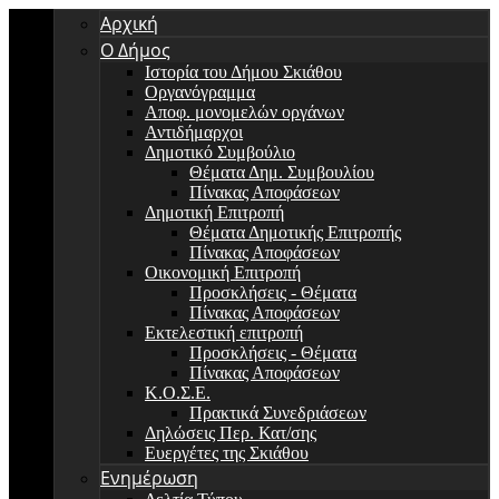
Αρχική
Ο Δήμος
Ιστορία του Δήμου Σκιάθου
Οργανόγραμμα
Αποφ. μονομελών οργάνων
Αντιδήμαρχοι
Δημοτικό Συμβούλιο
Θέματα Δημ. Συμβουλίου
Πίνακας Αποφάσεων
Δημοτική Επιτροπή
Θέματα Δημοτικής Επιτροπής
Πίνακας Αποφάσεων
Οικονομική Επιτροπή
Προσκλήσεις - Θέματα
Πίνακας Αποφάσεων
Εκτελεστική επιτροπή
Προσκλήσεις - Θέματα
Πίνακας Αποφάσεων
Κ.Ο.Σ.Ε.
Πρακτικά Συνεδριάσεων
Δηλώσεις Περ. Κατ/σης
Ευεργέτες της Σκιάθου
Ενημέρωση