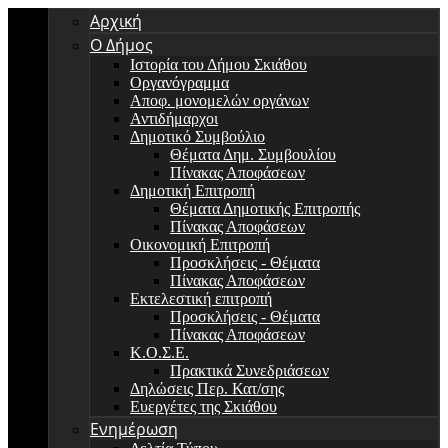
Αρχική
Ο Δήμος
Ιστορία του Δήμου Σκιάθου
Οργανόγραμμα
Αποφ. μονομελών οργάνων
Αντιδήμαρχοι
Δημοτικό Συμβούλιο
Θέματα Δημ. Συμβουλίου
Πίνακας Αποφάσεων
Δημοτική Επιτροπή
Θέματα Δημοτικής Επιτροπής
Πίνακας Αποφάσεων
Οικονομική Επιτροπή
Προσκλήσεις - Θέματα
Πίνακας Αποφάσεων
Εκτελεστική επιτροπή
Προσκλήσεις - Θέματα
Πίνακας Αποφάσεων
Κ.Ο.Σ.Ε.
Πρακτικά Συνεδριάσεων
Δηλώσεις Περ. Κατ/σης
Ευεργέτες της Σκιάθου
Ενημέρωση