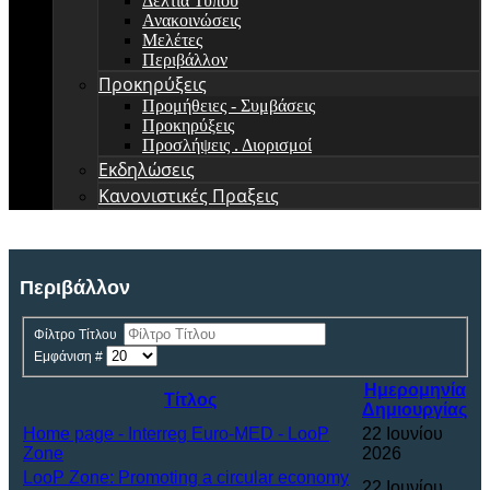
Δελτία Τύπου
Ανακοινώσεις
Μελέτες
Περιβάλλον
Προκηρύξεις
Προμήθειες - Συμβάσεις
Προκηρύξεις
Προσλήψεις . Διορισμοί
Εκδηλώσεις
Κανονιστικές Πραξεις
Περιβάλλον
Φίλτρο Τίτλου
Εμφάνιση #
Ημερομηνία
Τίτλος
Δημιουργίας
Home page - Interreg Euro-MED - LooP
22 Ιουνίου
Zone
2026
LooP Zone: Promoting a circular economy
22 Ιουνίου