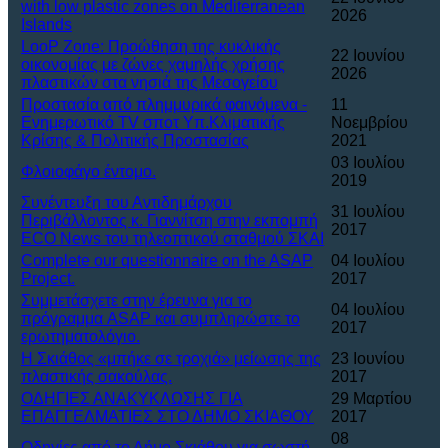
with low plastic zones on Mediterranean
2026
Islands
LooP Zone: Προώθηση της κυκλικής
22 Ιουνίου
οικονομίας με ζώνες χαμηλής χρήσης
2026
πλαστικών στα νησιά της Μεσογείου
Προστασία από πλημμυρικά φαινόμενα -
11
Ενημερωτικό TV σποτ Υπ.Κλιματικής
Νοεμβρίου
Κρίσης & Πολιτικής Προστασίας
2021
03 Ιουλίου
Φλοιοφάγο έντομο.
2019
Συνέντευξη του Αντιδημάρχου
31 Ιουλίου
Περιβάλλοντος κ. Γιαννίτση στην εκπομπή
2017
ECO News του τηλεοπτικού σταθμού ΣΚΑΙ
Complete our questionnaire on the ASAP
04 Ιουλίου
Project.
2017
Συμμετάσχετε στην έρευνα για το
04 Ιουλίου
πρόγραμμα ASAP και συμπληρώστε το
2017
ερωτηματολόγιο.
Η Σκιάθος «μπήκε σε τροχιά» μείωσης της
23 Ιουνίου
πλαστικής σακούλας.
2017
ΟΔΗΓΙΕΣ ΑΝΑΚΥΚΛΩΣΗΣ ΓΙΑ
29 Μαρτίου
ΕΠΑΓΓΕΛΜΑΤΙΕΣ ΣΤΟ ΔΗΜΟ ΣΚΙΑΘΟΥ
2017
08
Οδηγίες από το Δήμο Σκιάθου για σωστή