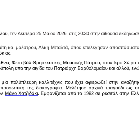
λου, την Δευτέρα 25 Μαΐου 2026, στις 20:30 στην αίθουσα εκδηλώσ
θέτη και μαέστρου, Άλκη Μπαλτά, όπου επελέγησαν αποσπάσματα
ώκιας.
θνές Φεστιβάλ Θρησκευτικής Μουσικής Πάτμου, στον Ιερό Χώρο τ
ούπολη υπό την αιγίδα του Πατριάρχη Βαρθολομαίου και αλλού, εν
 μία πολύπλευρη καλλιτέχνις που έχει αφιερωθεί στην αναζήτη
 προσωπική της δισκογραφία. Μελέτησε αρχικά τραγούδι ως 
ον
Μάνο Χατζιδάκι
. Εμφανίζεται από το 1982 σε ρεσιτάλ στην Ελ