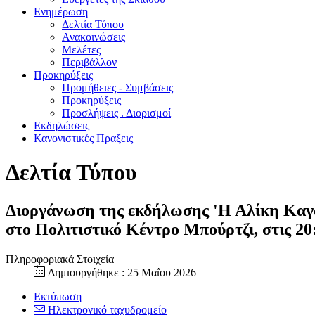
Ενημέρωση
Δελτία Τύπου
Ανακοινώσεις
Μελέτες
Περιβάλλον
Προκηρύξεις
Προμήθειες - Συμβάσεις
Προκηρύξεις
Προσλήψεις . Διορισμοί
Εκδηλώσεις
Κανονιστικές Πραξεις
Δελτία Τύπου
Διοργάνωση της εκδήλωσης 'Η Αλίκη Καγα
στο Πολιτιστικό Κέντρο Μπούρτζι, στις 20
Πληροφοριακά Στοιχεία
Δημιουργήθηκε : 25 Μαΐου 2026
Εκτύπωση
Ηλεκτρονικό ταχυδρομείο