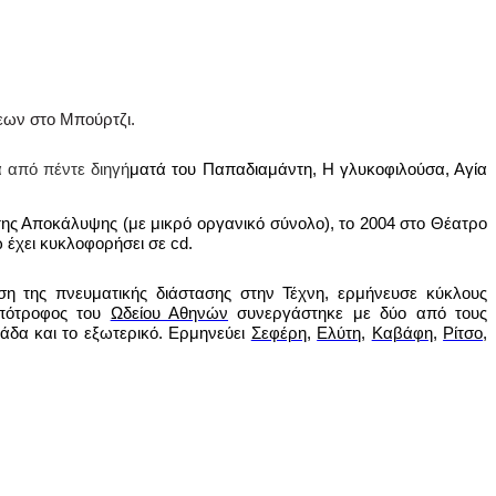
εων στο Μπούρτζι.
 από πέντε διηγή
ματά του Παπαδιαμάντη, Η γλυκοφιλούσα, Αγία
ης Αποκάλυψης (με μικρό οργανικό σύνολο), το 2004 στο Θέατρο
ώ έχει κυκλοφορήσει σε
cd
.
ση της πνευματικής διάστασης στην Τέχνη, ερμήνευσε κύκλους
υπότροφος του
Ωδείου Αθηνών
συνεργάστηκε με δύο από τους
λάδα και το εξωτερικό. Ερμηνεύει
Σεφέρη
,
Ελύτη
,
Καβάφη
,
Ρίτσο
,