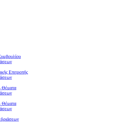
Συμβουλίου
φάσεων
ικής Επιτροπής
φάσεων
- Θέματα
φάσεων
- Θέματα
φάσεων
εδριάσεων