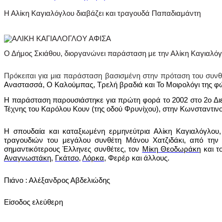
Η Αλίκη Καγιαλόγλου διαβάζει και τραγουδά Παπαδιαμάντη
Ο Δήμος Σκιάθου, διοργανώνει παράσταση με την Αλίκη Καγιαλόγ
Πρόκειται για μια παράσταση βασισμένη στην πρόταση του συν
Αναστασσά, Ο Καλούμπας, Τρελή βραδιά και Το Μοιρολόγι της φ
Η παράσταση παρουσιάστηκε για πρώτη φορά το 2002 στο 2ο Διε
Τέχνης του Καρόλου Κουν (της οδού Φρυνίχου), στην Κωνσταντιν
Η σπουδαία και καταξιωμένη ερμηνεύτρια Αλίκη Καγιαλόγλου,
τραγουδιών του μεγάλου συνθέτη Μάνου Χατζιδάκι, από την
σημαντικότερους Έλληνες συνθέτες, τον
Μίκη Θεοδωράκη
και τ
Αναγνωστάκη
,
Γκάτσο
,
Λόρκα
, Φερέρ και άλλους.
Πιάνο : Αλέξανδρος Αβδελιώδης
Είσοδος ελεύθερη