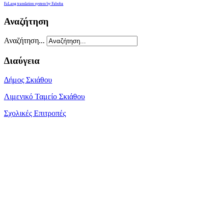
FaLang translation system by Faboba
Αναζήτηση
Αναζήτηση...
Διαύγεια
Δήμος Σκιάθου
Λιμενικό Ταμείο Σκιάθου
Σχολικές Επιτροπές