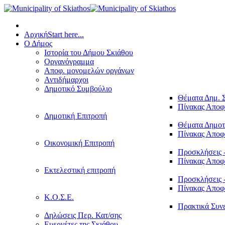
Αρχική
Start here...
Ο Δήμος
Ιστορία του Δήμου Σκιάθου
Οργανόγραμμα
Αποφ. μονομελών οργάνων
Αντιδήμαρχοι
Δημοτικό Συμβούλιο
Θέματα Δημ. 
Πίνακας Απο
Δημοτική Επιτροπή
Θέματα Δημοτ
Πίνακας Απο
Οικονομική Επιτροπή
Προσκλήσεις 
Πίνακας Απο
Εκτελεστική επιτροπή
Προσκλήσεις 
Πίνακας Απο
Κ.Ο.Σ.Ε.
Πρακτικά Συν
Δηλώσεις Περ. Κατ/σης
Ευεργέτες της Σκιάθου