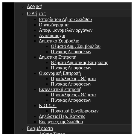
Αρχική
Ο Δήμος
Ιστορία του Δήμου Σκιάθου
Οργανόγραμμα
Αποφ. μονομελών οργάνων
Αντιδήμαρχοι
Δημοτικό Συμβούλιο
Θέματα Δημ. Συμβουλίου
Πίνακας Αποφάσεων
Δημοτική Επιτροπή
Θέματα Δημοτικής Επιτροπής
Πίνακας Αποφάσεων
Οικονομική Επιτροπή
Προσκλήσεις - Θέματα
Πίνακας Αποφάσεων
Εκτελεστική επιτροπή
Προσκλήσεις - Θέματα
Πίνακας Αποφάσεων
Κ.Ο.Σ.Ε.
Πρακτικά Συνεδριάσεων
Δηλώσεις Περ. Κατ/σης
Ευεργέτες της Σκιάθου
Ενημέρωση