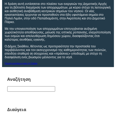
Η δράση αυτή εντάσσεται στο πλαίσιο των ενεργειών της Δημοτικής Αρχής
για τη βέλτιστη διαχείριση των απορριμμάτων, με κύριο στόχο τη λειτουργική
και αισθητική αναβάθμιση κεντρικών σημείων του νησιού. Οι νέες
εγκαταστάσεις έρχονται να προστεθούν στα ήδη υφιστάμενα σημεία στο
Παλιό Λιμάνι, στην οδό Παπαδιαμάντη, στην Ακρόπολη και στο Δημοτικό
Πάρκο.
Με την υπογειοποίηση των απορριμμάτων επιτυγχάνεται αυξημένη
χωρητικότητα αποθήκευσης, μείωση της οπτικής ρύπανσης, ελαχιστοποίηση
των οσμών και απελευθέρωση δημόσιου χώρου, διασφαλίζοντας έτσι
καλύτερες συνθήκες υγιεινής.
Ο Δήμος Σκιάθου, θέτοντας ως προτεραιότητα την προστασία του
περιβάλλοντος και τον εκσυγχρονισμό της καθημερινότητας των πολιτών,
επενδύει σταθερά σε σύγχρονες και «πράσινες» υποδομές με στόχο τη
διασφάλιση ενός βιώσιμου μέλλοντος για το νησί.
FaLang translation system by Faboba
Αναζήτηση
Διαύγεια