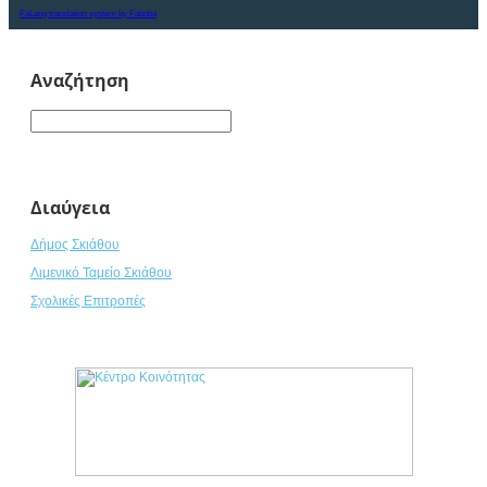
FaLang translation system by Faboba
Αναζήτηση
Διαύγεια
Δήμος Σκιάθου
Λιμενικό Ταμείο Σκιάθου
Σχολικές Επιτροπές