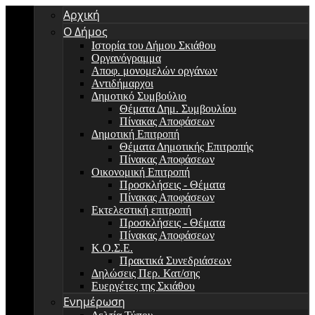
Αρχική
Ο Δήμος
Ιστορία του Δήμου Σκιάθου
Οργανόγραμμα
Αποφ. μονομελών οργάνων
Αντιδήμαρχοι
Δημοτικό Συμβούλιο
Θέματα Δημ. Συμβουλίου
Πίνακας Αποφάσεων
Δημοτική Επιτροπή
Θέματα Δημοτικής Επιτροπής
Πίνακας Αποφάσεων
Οικονομική Επιτροπή
Προσκλήσεις - Θέματα
Πίνακας Αποφάσεων
Εκτελεστική επιτροπή
Προσκλήσεις - Θέματα
Πίνακας Αποφάσεων
Κ.Ο.Σ.Ε.
Πρακτικά Συνεδριάσεων
Δηλώσεις Περ. Κατ/σης
Ευεργέτες της Σκιάθου
Ενημέρωση