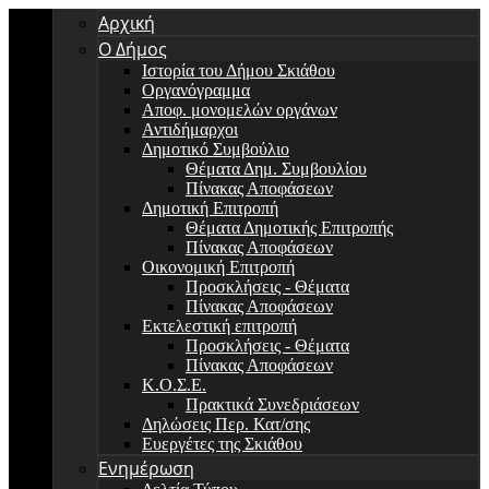
Αρχική
Ο Δήμος
Ιστορία του Δήμου Σκιάθου
Οργανόγραμμα
Αποφ. μονομελών οργάνων
Αντιδήμαρχοι
Δημοτικό Συμβούλιο
Θέματα Δημ. Συμβουλίου
Πίνακας Αποφάσεων
Δημοτική Επιτροπή
Θέματα Δημοτικής Επιτροπής
Πίνακας Αποφάσεων
Οικονομική Επιτροπή
Προσκλήσεις - Θέματα
Πίνακας Αποφάσεων
Εκτελεστική επιτροπή
Προσκλήσεις - Θέματα
Πίνακας Αποφάσεων
Κ.Ο.Σ.Ε.
Πρακτικά Συνεδριάσεων
Δηλώσεις Περ. Κατ/σης
Ευεργέτες της Σκιάθου
Ενημέρωση