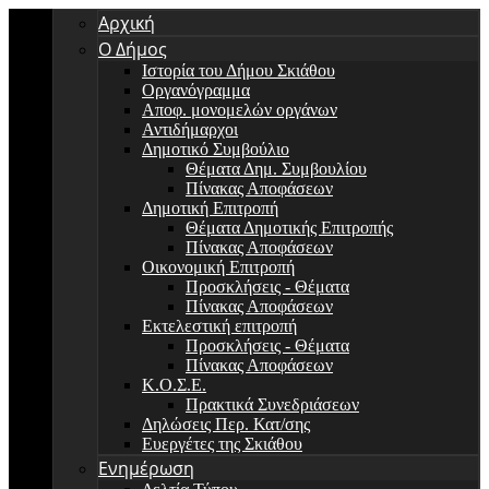
Αρχική
Ο Δήμος
Ιστορία του Δήμου Σκιάθου
Οργανόγραμμα
Αποφ. μονομελών οργάνων
Αντιδήμαρχοι
Δημοτικό Συμβούλιο
Θέματα Δημ. Συμβουλίου
Πίνακας Αποφάσεων
Δημοτική Επιτροπή
Θέματα Δημοτικής Επιτροπής
Πίνακας Αποφάσεων
Οικονομική Επιτροπή
Προσκλήσεις - Θέματα
Πίνακας Αποφάσεων
Εκτελεστική επιτροπή
Προσκλήσεις - Θέματα
Πίνακας Αποφάσεων
Κ.Ο.Σ.Ε.
Πρακτικά Συνεδριάσεων
Δηλώσεις Περ. Κατ/σης
Ευεργέτες της Σκιάθου
Ενημέρωση