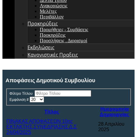
Δελτία Τύπου
Ανακοινώσεις
Μελέτες
Περιβάλλον
Προκηρύξεις
Προμήθειες - Συμβάσεις
Προκηρύξεις
Προσλήψεις . Διορισμοί
Εκδηλώσεις
Κανονιστικές Πραξεις
Αποφάσεις Δημοτικού Συμβουλίου
Φίλτρο Τίτλου
Εμφάνιση #
Ημερομηνία
Τίτλος
Δημιουργίας
ΠΙΝΑΚΑΣ ΑΠΟΦΑΣΕΩΝ 10ης
28 Απριλίου
ΕΚΤΑΚΤΗΣ ΣΥΝΕΔΡΙΑΣΗΣ Δ.Σ
2025
24/04/2025