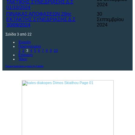
ΤΑΚΤΙΚΗΣ ΣΥΝΕΔΡΙΑΣΗΣ Δ.Σ
2024
01/10/2024
ΠΙΝΑΚΑΣ ΑΠΟΦΑΣΕΩΝ 29ης
30
ΕΚΤΑΚΤΗΣ ΣΥΝΕΔΡΙΑΣΗΣ Δ.Σ
Σεπτεμβρίου
30/09/2024
2024
Σελίδα 3 από 22
Έναρξη
Προηγούμενο
1
2
3
4
5
6
7
8
9
10
Επόμενο
Τέλος
FaLang translation system by Faboba