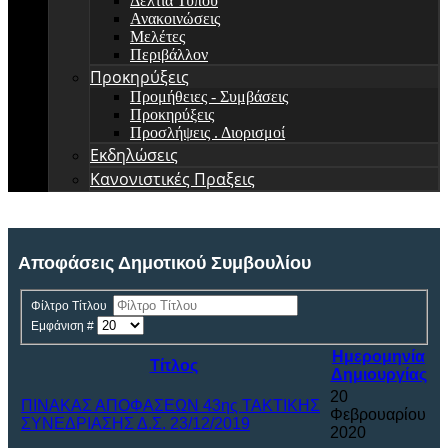
Δελτία Τύπου
Ανακοινώσεις
Μελέτες
Περιβάλλον
Προκηρύξεις
Προμήθειες - Συμβάσεις
Προκηρύξεις
Προσλήψεις . Διορισμοί
Εκδηλώσεις
Κανονιστικές Πραξεις
Αποφάσεις Δημοτικού Συμβουλίου
Φίλτρο Τίτλου
Εμφάνιση #
Ημερομηνία
Τίτλος
Δημιουργίας
20
ΠΙΝΑΚΑΣ ΑΠΟΦΑΣΕΩΝ 43ης ΤΑΚΤΙΚΗΣ
Φεβρουαρίου
ΣΥΝΕΔΡΙΑΣΗΣ Δ.Σ. 23/12/2019
2020