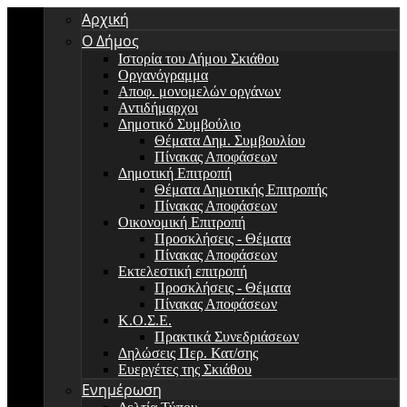
Αρχική
Ο Δήμος
Ιστορία του Δήμου Σκιάθου
Οργανόγραμμα
Αποφ. μονομελών οργάνων
Αντιδήμαρχοι
Δημοτικό Συμβούλιο
Θέματα Δημ. Συμβουλίου
Πίνακας Αποφάσεων
Δημοτική Επιτροπή
Θέματα Δημοτικής Επιτροπής
Πίνακας Αποφάσεων
Οικονομική Επιτροπή
Προσκλήσεις - Θέματα
Πίνακας Αποφάσεων
Εκτελεστική επιτροπή
Προσκλήσεις - Θέματα
Πίνακας Αποφάσεων
Κ.Ο.Σ.Ε.
Πρακτικά Συνεδριάσεων
Δηλώσεις Περ. Κατ/σης
Ευεργέτες της Σκιάθου
Ενημέρωση