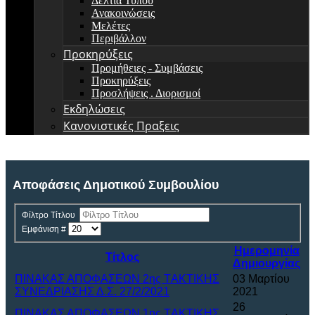
Δελτία Τύπου
Ανακοινώσεις
Μελέτες
Περιβάλλον
Προκηρύξεις
Προμήθειες - Συμβάσεις
Προκηρύξεις
Προσλήψεις . Διορισμοί
Εκδηλώσεις
Κανονιστικές Πραξεις
Αποφάσεις Δημοτικού Συμβουλίου
Φίλτρο Τίτλου
Εμφάνιση #
Ημερομηνία
Τίτλος
Δημιουργίας
ΠΙΝΑΚΑΣ ΑΠΟΦΑΣΕΩΝ 2ης ΤAΚΤΙΚΗΣ
03 Μαρτίου
ΣΥΝΕΔΡΙΑΣΗΣ Δ.Σ. 27/2/2021
2021
26
ΠΙΝΑΚΑΣ ΑΠΟΦΑΣΕΩΝ 1ης ΤAΚΤΙΚΗΣ