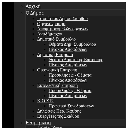
Αρχική
Ο Δήμος
Ιστορία του Δήμου Σκιάθου
Οργανόγραμμα
Αποφ. μονομελών οργάνων
Αντιδήμαρχοι
Δημοτικό Συμβούλιο
Θέματα Δημ. Συμβουλίου
Πίνακας Αποφάσεων
Δημοτική Επιτροπή
Θέματα Δημοτικής Επιτροπής
Πίνακας Αποφάσεων
Οικονομική Επιτροπή
Προσκλήσεις - Θέματα
Πίνακας Αποφάσεων
Εκτελεστική επιτροπή
Προσκλήσεις - Θέματα
Πίνακας Αποφάσεων
Κ.Ο.Σ.Ε.
Πρακτικά Συνεδριάσεων
Δηλώσεις Περ. Κατ/σης
Ευεργέτες της Σκιάθου
Ενημέρωση