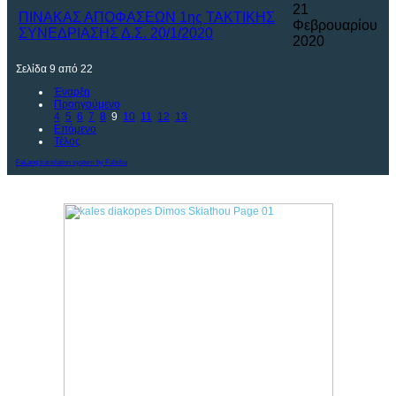
21
ΠΙΝΑΚΑΣ ΑΠΟΦΑΣΕΩΝ 1ης ΤΑΚΤΙΚΗΣ
Φεβρουαρίου
ΣΥΝΕΔΡΙΑΣΗΣ Δ.Σ. 20/1/2020
2020
Σελίδα 9 από 22
Έναρξη
Προηγούμενο
4
5
6
7
8
9
10
11
12
13
Επόμενο
Τέλος
FaLang translation system by Faboba